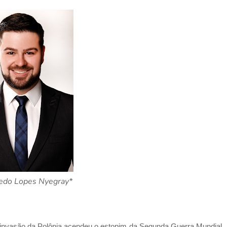
redo Lopes Nyegray*
a invasão da Polônia acendeu o estopim da Segunda Guerra Mundial.