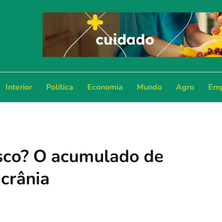
Interior
Política
Economia
Mundo
Agro
Emp
isco? O acumulado de
Ucrânia