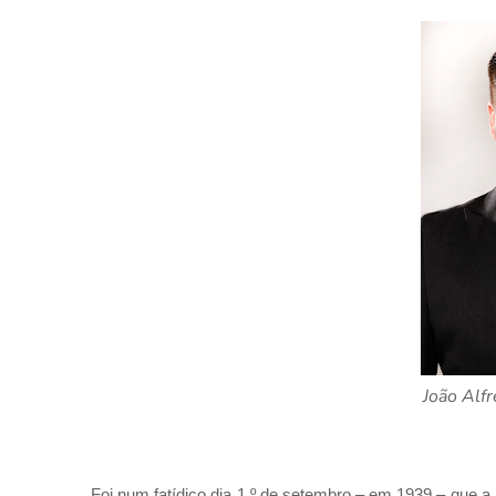
João Alf
Foi num fatídico dia 1.º de setembro – em 1939 – que 