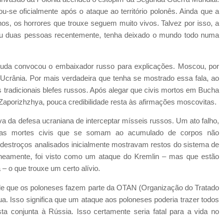
ciou-se oficialmente após o ataque ao território polonês. Ainda que a
s, os horrores que trouxe seguem muito vivos. Talvez por isso, a
ou duas pessoas recentemente, tenha deixado o mundo todo numa
Duda convocou o embaixador russo para explicações. Moscou, por
a Ucrânia. Por mais verdadeira que tenha se mostrado essa fala, ao
tradicionais blefes russos. Após alegar que civis mortos em Bucha
aporizhzhya, pouca credibilidade resta às afirmações moscovitas.
 da defesa ucraniana de interceptar mísseis russos. Um ato falho,
duas mortes civis que se somam ao acumulado de corpos não
 destroços analisados inicialmente mostravam restos do sistema de
neamente, foi visto como um ataque do Kremlin – mas que estão
– o que trouxe um certo alívio.
o de que os poloneses fazem parte da OTAN (Organização do Tratado
tua. Isso significa que um ataque aos poloneses poderia trazer todos
a conjunta à Rússia. Isso certamente seria fatal para a vida no