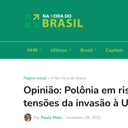
NHB
Uĺtimas
Brasil
Capitais
Página inicial
# Na Hora do Brasil
Opinião: Polônia em r
tensões da invasão à 
Por
Paulo Melo
-
novembro 28, 2022