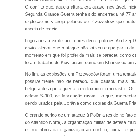
O conflito que, àquela altura, era quase inevitável, ini
Segunda Grande Guerra tenha sido encerrada há 77 ano
explosão no vilarejo polonês de Przewodów, que mat
apneia de receio.
Logo após a explosão, o presidente polonês Andrzej 
óbvio, alegou que o ataque não foi seu e que partiu d
momento em que foi proferida mais se pareceu como os 
foram trabalho de Kiev, assim como em Kharkiv ou em Z
No fim, as explosões em Przewodów foram uma tentativa
possivelmente não deliberado, que causou mais 
beligerantes que a guerra tem deixado como rastro. Os
defesa S-300, de fabricação russa – o que, momenta
sendo usados pela Ucrânia como sobras da Guerra Fria 
O grande perigo de um ataque à Polônia reside no fat
do Atlântico Norte), a organização militar de defesa mú
os membros da organização ao conflito, numa respost