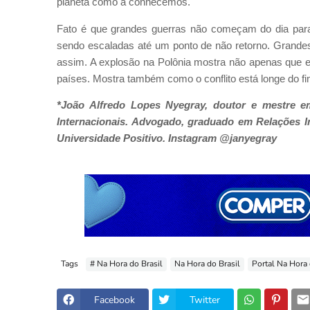
planeta como a conhecemos.
Fato é que grandes guerras não começam do dia para
sendo escaladas até um ponto de não retorno. Grand
assim. A explosão na Polônia mostra não apenas que es
países. Mostra também como o conflito está longe do fi
*João Alfredo Lopes Nyegray, doutor e mestre em 
Internacionais. Advogado, graduado em Relações I
Universidade Positivo. Instagram @janyegray
Tags
# Na Hora do Brasil
Na Hora do Brasil
Portal Na Hora 
Facebook
Twitter