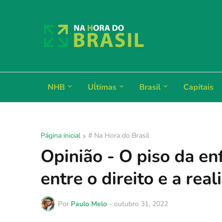
NHB
Uĺtimas
Brasil
Capitais
Página inicial
# Na Hora do Brasil
Opinião - O piso da e
entre o direito e a rea
Por
Paulo Melo
-
outubro 31, 2022