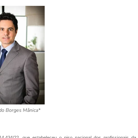
do Borges Mânica*
14.434/22, que estabeleceu o piso nacional dos profissionais da