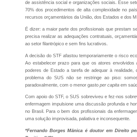
de assistência social e organizações sociais. Esse s
70% dos procedimentos de alta complexidade no país
recursos orçamentários da União, dos Estados e dos Mu
É dizer: a maior parte dos profissionais que prestam
precisa realizar as adequações contratuais, orçament
ao setor filantrópico e sem fins lucrativos.
A decisão do STF afastou temporariamente o risco eco
Ao estabelecer prazo para que os atores envolvido
poderes de Estado a tarefa de adequar à realidade, 
problema do SUS não se restringe ao piso: somo
paradoxalmente, com o menor gasto
per capita
em saúde
Com apoio do STF, o SUS sobreviveu e fez-nos sobrevi
enfermagem impulsione uma discussão profunda e hone
no Brasil. Para o bem dos profissionais da enferm
uma solução improvisada, paliativa e inconsequente.
*Fernando Borges Mânica é doutor em Direito pe