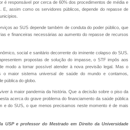
etor é responsável por cerca de 60% dos procedimentos de média e
. E, assim como os servidores públicos, depende do repasse de
nicípios.
 serviços ao SUS depende também de conduta do poder público, que
árias e financeiras necessárias ao aumento do repasse de recursos
nômico, social e sanitário decorrente do iminente colapso do SUS.
s apresentem propostas de solução do impasse, o STF impôs aos
de modo a tornar possível atender à nova previsão legal. Mas o
s o maior sistema universal de saúde do mundo e contamos,
 pública do globo.
ver à maior pandemia da história. Que a decisão sobre o piso da
sta acerca do grave problema do financiamento da saúde pública
agem e do SUS, o que menos precisamos neste momento é de mais
la USP e professor do Mestrado em Direito da Universidade