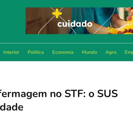
Interior
Política
Economia
Mundo
Agro
Emp
nfermagem no STF: o SUS
lidade