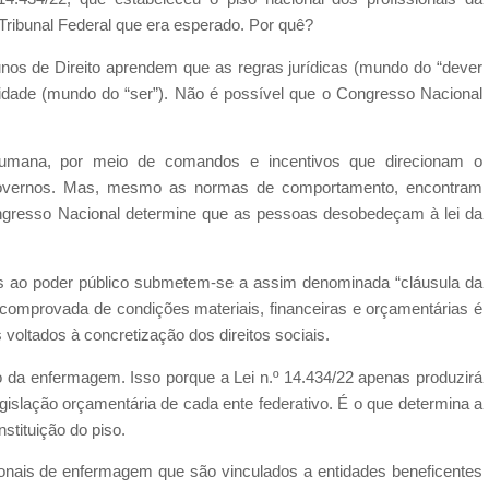
ibunal Federal que era esperado. Por quê?
unos de Direito aprendem que as regras jurídicas (mundo do “dever
alidade (mundo do “ser”). Não é possível que o Congresso Nacional
 humana, por meio de comandos e incentivos que direcionam o
overnos. Mas, mesmo as normas de comportamento, encontram
ongresso Nacional determine que as pessoas desobedeçam à lei da
as ao poder público submetem-se a assim denominada “cláusula da
ia comprovada de condições materiais, financeiras e orçamentárias é
 voltados à concretização dos direitos sociais.
o da enfermagem. Isso porque a Lei n.º 14.434/22 apenas produzirá
gislação orçamentária de cada ente federativo. É o que determina a
stituição do piso.
sionais de enfermagem que são vinculados a entidades beneficentes