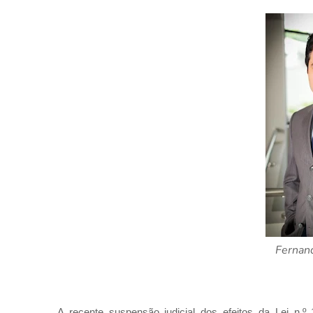
Fernan
A recente suspensão judicial dos efeitos da Lei n.º 