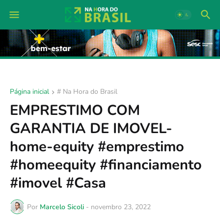
Página inicial
# Na Hora do Brasil
EMPRESTIMO COM
GARANTIA DE IMOVEL-
home-equity #emprestimo
#homeequity #financiamento
#imovel #Casa
Por
Marcelo Sicoli
-
novembro 23, 2022