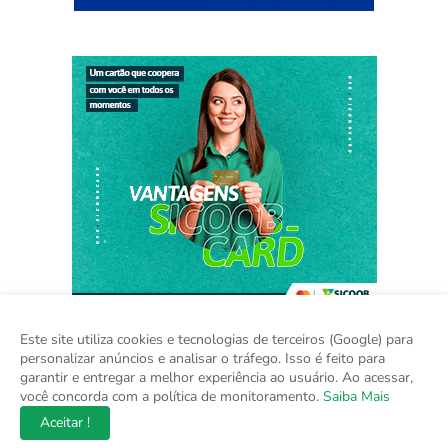
Este site utiliza cookies e tecnologias de terceiros (Google) para
personalizar anúncios e analisar o tráfego. Isso é feito para
garantir e entregar a melhor experiência ao usuário. Ao acessar,
Home
Sobre
Contato
Mídia Kit
você concorda com a política de monitoramento.
Saiba Mais
Aceitar !
Copyright ©
2026
Na Hora do Brasil