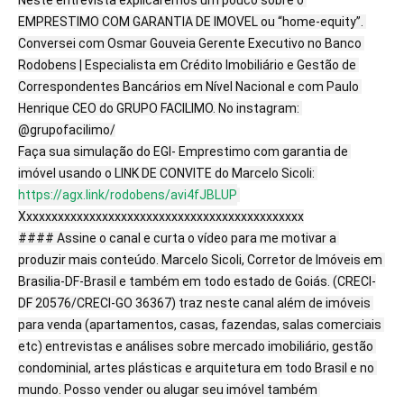
EMPRESTIMO COM GARANTIA DE IMOVEL ou “home-equity”. 
Conversei com Osmar Gouveia Gerente Executivo no Banco 
Rodobens | Especialista em Crédito Imobiliário e Gestão de 
Correspondentes Bancários em Nível Nacional e com Paulo 
Henrique CEO do GRUPO FACILIMO. No instagram: 
@grupofacilimo/

Faça sua simulação do EGI- Emprestimo com garantia de 
imóvel usando o LINK DE CONVITE do Marcelo Sicoli: 
https://agx.link/rodobens/avi4fJBLUP
Xxxxxxxxxxxxxxxxxxxxxxxxxxxxxxxxxxxxxxxxxxxxx

#### Assine o canal e curta o vídeo para me motivar a 
produzir mais conteúdo. Marcelo Sicoli, Corretor de Imóveis em 
Brasilia-DF-Brasil e também em todo estado de Goiás. (CRECI-
DF 20576/CRECI-GO 36367) traz neste canal além de imóveis 
para venda (apartamentos, casas, fazendas, salas comerciais 
etc) entrevistas e análises sobre mercado imobiliário, gestão 
condominial, artes plásticas e arquitetura em todo Brasil e no 
mundo. Posso vender ou alugar seu imóvel também 