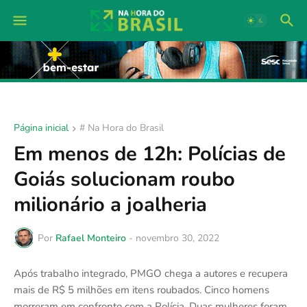
Página inicial
# Na Hora do Brasil
Em menos de 12h: Polícias de
Goiás solucionam roubo
milionário a joalheria
Por
Rafael Monteiro
-
novembro 30, 2022
Após trabalho integrado, PMGO chega a autores e recupera
mais de R$ 5 milhões em itens roubados. Cinco homens
morreram em confronto com a Polícia. Duas mulheres foram