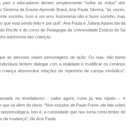
os pais e educadores devem simplesmente “soltar as mãos” dos
 Sistema de Ensino Aprende Brasil, Ana Paula Silveira, “às vezes,
te sozinho. Isso é um erro. Autonomia não é fazer sozinho, mas
 que está sendo feito e por quê”. Ana Paula e Juliana Aparecida da
ra do Recife e do curso de Pedagogia da Universidade Estácio de Sá
ira autonomia nas crianças.
 que as pessoas sejam personagens de ação. Ou seja, não basta
indivíduos tentem dialogar com a realidade e modificar os cenários
criança desenvolve relações de repertório de campo simbólico”,
eada no imediatismo - saiba agora, curta já, leia rápido -, é
 que vá além do óbvio. “Nos estudos de Paulo Freire, ele fala sobre
epistemológica. Isto é, a curiosidade que nos torna conscientes de
o da mudança”, diz Ana Paula.