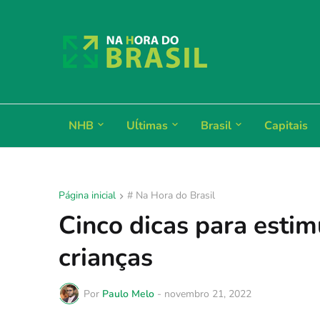
NHB
Uĺtimas
Brasil
Capitais
Página inicial
# Na Hora do Brasil
Cinco dicas para esti
crianças
Por
Paulo Melo
-
novembro 21, 2022