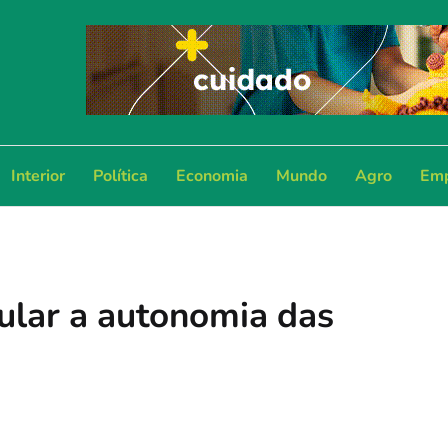
Interior
Política
Economia
Mundo
Agro
Emp
mular a autonomia das