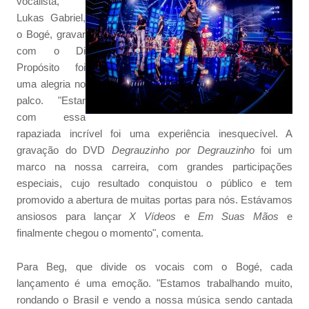
vocalista,
Lukas Gabriel,
o Bogé, gravar
com o Di
Propósito foi
uma alegria no
palco. "Estar
com essa
rapaziada incrível foi uma experiência inesquecível. A
gravação do DVD
Degrauzinho por Degrauzinho
foi um
marco na nossa carreira, com grandes participações
especiais, cujo resultado conquistou o público e tem
promovido a abertura de muitas portas para nós. Estávamos
ansiosos para lançar
X Vídeos
e
Em Suas Mãos
e
finalmente chegou o momento", comenta.
Para Beg, que divide os vocais com o Bogé, cada
lançamento é uma emoção. "Estamos trabalhando muito,
rondando o Brasil e vendo a nossa música sendo cantada