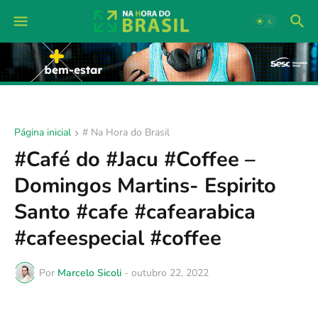
Página inicial
# Na Hora do Brasil
#Café do #Jacu #Coffee –
Domingos Martins- Espirito
Santo #cafe #cafearabica
#cafeespecial #coffee
Por
Marcelo Sicoli
-
outubro 22, 2022