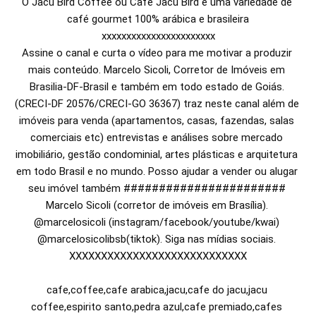
O Jacu Bird Coffee ou Café Jacu Bird é uma variedade de 
café gourmet 100% arábica e brasileira

xxxxxxxxxxxxxxxxxxxxxxx

Assine o canal e curta o vídeo para me motivar a produzir 
mais conteúdo. Marcelo Sicoli, Corretor de Imóveis em 
Brasilia-DF-Brasil e também em todo estado de Goiás. 
(CRECI-DF 20576/CRECI-GO 36367) traz neste canal além de 
imóveis para venda (apartamentos, casas, fazendas, salas 
comerciais etc) entrevistas e análises sobre mercado 
imobiliário, gestão condominial, artes plásticas e arquitetura 
em todo Brasil e no mundo. Posso ajudar a vender ou alugar 
seu imóvel também ####################### 
Marcelo Sicoli (corretor de imóveis em Brasília). 
@marcelosicoli (instagram/facebook/youtube/kwai) 
@marcelosicolibsb(tiktok). Siga nas mídias sociais. 
XXXXXXXXXXXXXXXXXXXXXXXXXXXX

cafe,coffee,cafe arabica,jacu,cafe do jacu,jacu 
coffee,espirito santo,pedra azul,cafe premiado,cafes 