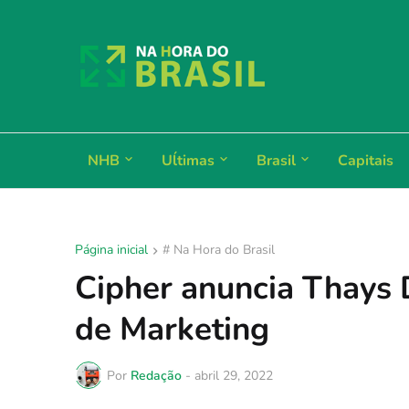
NHB
Uĺtimas
Brasil
Capitais
Página inicial
# Na Hora do Brasil
Cipher anuncia Thays 
de Marketing
Por
Redação
-
abril 29, 2022