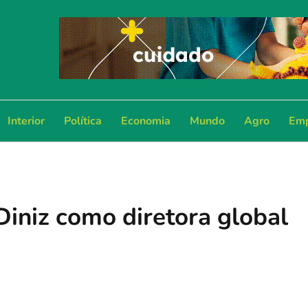
Interior
Política
Economia
Mundo
Agro
Emp
Diniz como diretora global