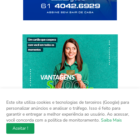
Este site utiliza cookies e tecnologias de terceiros (Google) para
personalizar anúncios e analisar o tráfego. Isso é feito para
garantir e entregar a melhor experiência ao usuário. Ao acessar,
você concorda com a política de monitoramento.
Saiba Mais
Aceitar !
Home
Sobre
Contato
Mídia Kit