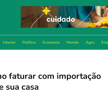
Interior
Política
Economia
Mundo
Agro
Emp
mo faturar com importação
e sua casa