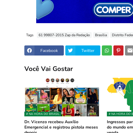
Tags
61 99807-2015 Zap da Redação
Brasília
Distrito Fede
Facebook
Twitter
Você Vai Gostar
# NA HORA DO BRASIL
# NA HORA DO 
Dr. Vicenzo recebeu Auxílio
Ingressos pa
Emergencial e registrou pistola meses
do mundo em 
depois
venda