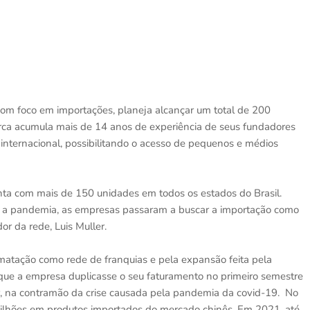
 com foco em importações, planeja alcançar um total de 200
rca acumula mais de 14 anos de experiência de seus fundadores
internacional, possibilitando o acesso de pequenos e médios
onta com mais de 150 unidades em todos os estados do Brasil.
te a pandemia, as empresas passaram a buscar a importação como
dor da rede, Luis Muller.
rmatação como rede de franquias e pela expansão feita pela
u que a empresa duplicasse o seu faturamento no primeiro semestre
, na contramão da crise causada pela pandemia da covid-19. No
ilhões em produtos importados do mercado chinês. Em 2021, até