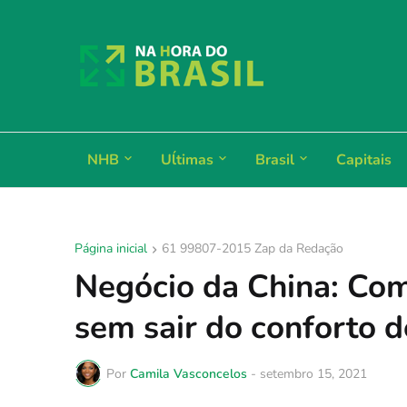
NHB
Uĺtimas
Brasil
Capitais
Página inicial
61 99807-2015 Zap da Redação
Negócio da China: Co
sem sair do conforto d
Por
Camila Vasconcelos
-
setembro 15, 2021