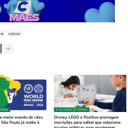
ral
notícias
BRASIL
# NA HORA DO BRASIL
ra maior evento de cães
Disney, LEGO e Positivo prorrogam
São Paulo já estão à
inscrições para edital que seleciona
escolas públicas para receberem