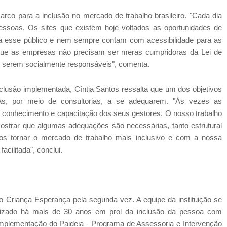
rco para a inclusão no mercado de trabalho brasileiro. "Cada dia
essoas. Os sites que existem hoje voltados as oportunidades de
a esse público e nem sempre contam com acessibilidade para as
 que as empresas não precisam ser meras cumpridoras da Lei de
 serem socialmente responsáveis", comenta.
clusão implementada, Cíntia Santos ressalta que um dos objetivos
as, por meio de consultorias, a se adequarem. "Às vezes as
de conhecimento e capacitação dos seus gestores. O nosso trabalho
, mostrar que algumas adequações são necessárias, tanto estrutural
os tornar o mercado de trabalho mais inclusivo e com a nossa
acilitada", conclui.
 Criança Esperança pela segunda vez. A equipe da instituição se
ealizado há mais de 30 anos em prol da inclusão da pessoa com
a implementação do Paideia - Programa de Assessoria e Intervenção