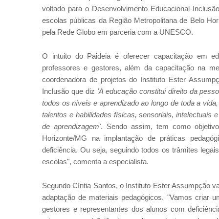
voltado para o Desenvolvimento Educacional Inclusão
escolas públicas da Região Metropolitana de Belo Ho
pela Rede Globo em parceria com a UNESCO.
O intuito do Paideia é oferecer capacitação em edu
professores e gestores, além da capacitação na met
coordenadora de projetos do Instituto Ester Assumpçã
Inclusão que diz
'A educação constitui direito da pes
todos os níveis e aprendizado ao longo de toda a vid
talentos e habilidades físicas, sensoriais, intelectuai
de aprendizagem'
. Sendo assim, tem como objetivo
Horizonte/MG na implantação de práticas pedagóg
deficiência. Ou seja, seguindo todos os trâmites leg
escolas", comenta a especialista.
Segundo Cíntia Santos, o Instituto Ester Assumpção va
adaptação de materiais pedagógicos. "Vamos criar u
gestores e representantes dos alunos com deficiênci