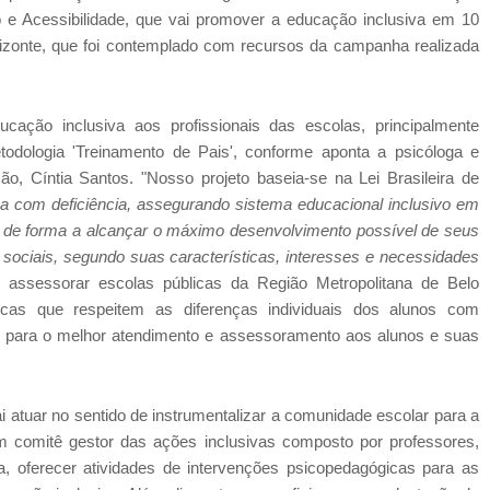
 e Acessibilidade, que vai promover a educação inclusiva em 10
rizonte, que foi contemplado com recursos da campanha realizada
cação inclusiva aos profissionais das escolas, principalmente
odologia 'Treinamento de Pais', conforme aponta a psicóloga e
o, Cíntia Santos. "Nosso projeto baseia-se na Lei Brasileira de
soa com deficiência, assegurando sistema educacional inclusivo em
a, de forma a alcançar o máximo desenvolvimento possível de seus
s e sociais, segundo suas características, interesses e necessidades
 assessorar escolas públicas da Região Metropolitana de Belo
icas que respeitem as diferenças individuais dos alunos com
ais para o melhor atendimento e assessoramento aos alunos e suas
i atuar no sentido de instrumentalizar a comunidade escolar para a
m comitê gestor das ações inclusivas composto por professores,
a, oferecer atividades de intervenções psicopedagógicas para as