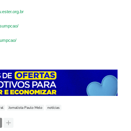
.ester.org.br
assumpcao/
ssumpcao/
ral
Jornalista Paulo Melo
notícias