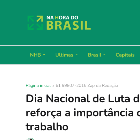
NHB
Uĺtimas
Brasil
Capitais
Página inicial
61 99807-2015 Zap da Redação
Dia Nacional de Luta 
reforça a importância
trabalho