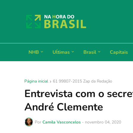
NHB
Uĺtimas
Brasil
Capitais
Página inicial
61 99807-2015 Zap da Redação
Entrevista com o secr
André Clemente
Por
Camila Vasconcelos
-
novembro 04, 2020