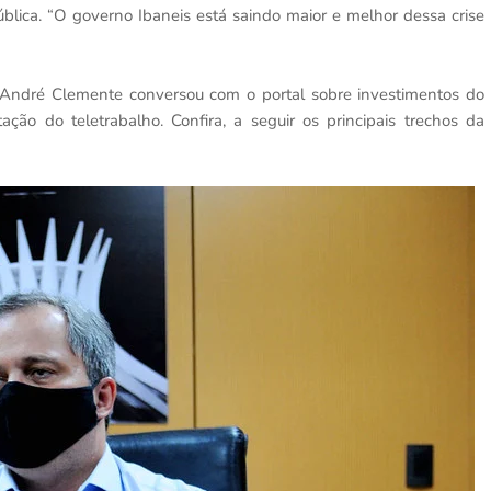
lica. “O governo Ibaneis está saindo maior e melhor dessa crise
André Clemente conversou com o portal sobre investimentos do
ção do teletrabalho. Confira, a seguir os principais trechos da